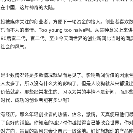
是在中国，这片神奇的大陆。
欢投被媒体关注的创业者，方便下一轮资金的接入。创业者喜欢
为的事情。Too young too naive啊。从某种意义上来
90后富二代，官二代。至少今天满世界的创业新闻比当时的满
个社会的风气。
的是少数情况还是多数情况就显而易见了。影响新闻价值的因素
咬人太多了，所以没有什么大的影响了。但是人咬狗就从来都没
闻价值就高。那些经常发生的、习以为常的事情不是新闻，而那
的时代，成功的创业者能有多少呢？
没有经历。那么年轻创业者的热情，信念，激情，天真便是他们
下了良好的铺垫。你知道的越少时你越觉得自己能改变世界，你
选对方向，盲目的跟风只会让自己一败涂地。好好想想你的产品