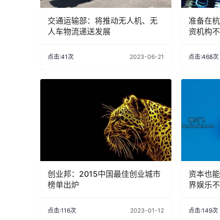
交通运输部：将推动无人机、无
准备在杭
人车物流递送发展
资机构不
点击:41次
2023-06-21
点击:468次
创业邦：2015中国最佳创业城市
资本也能
榜单出炉
界娱乐不
点击:116次
2023-01-12
点击:149次