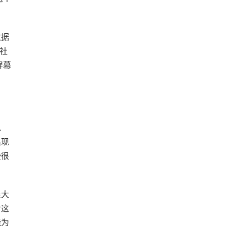
数据
讲社
屏幕
包
出现
些很
最大
对这
能为