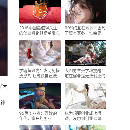
2015中国最值得关注
90%的互联网公司会死
的创业孵化器榜单发布
于资本寒冬，谁会是剩
下的10%
学霸黄兴亮：发明免搓
大四男生张学坤提醒：
洗涤剂 让碗筷自己洗
宅在宿舍是无法创业的
澡
“大
片神
95后创业者：浮躁的
以为想要创业成功很
年代，疯狂的创业
难，没想到创业公司正
确死亡更难