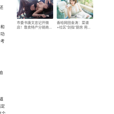
还
市委书唐文忠记开微
香哈网田金涛：菜谱
会和
店！靠卖特产分销商遍
+社区“剑指”厨房 用户
布全国
近200万
的功
去考
咱
道
搞定
这个