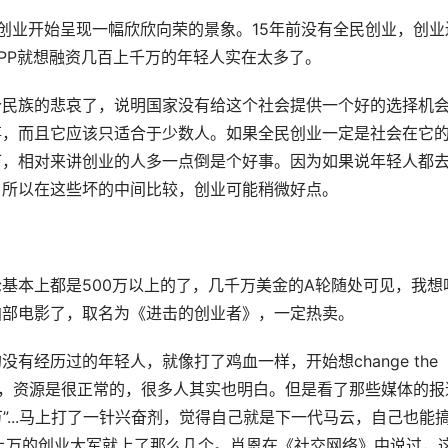
创业开始呈现一幅欣欣向荣的景象。15年前没有全民创业，创业
PP就想融资几百上千万的年轻人实在太多了。
个民族的悲哀了，说明国家没有给这个社会提供一个好的选择机
事，而且它应该只适合于少数人。如果全民创业一定是社会在它
下，相对来讲创业的人多一点倒是个好事。因为如果说年轻人都
。所以在这些坏的中间比较，创业可能稍微好点。
基本上都是500万以上的了，几千万美金的A轮随处可见，我想
拍部电影了，取名为《进击的创业者》，一定热卖。
经历过的年轻人，就像打了鸡血一样，开始想change the 
人脉，资源是很正常的，很多人其实也明白。但是看了那些媒体的报
万”...马上打了一针兴奋剂，觉得自己就是下一代马云，自己也能
上万的创业大军就上了那么几个。肖恩在《社交网络》中说过，