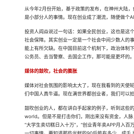
从今年2月份开始，基于政策的发布，在神州大陆，
是小部分人的事情。现在创业成了潮流，随便做个A
投资人阎焱说过一句话：如果全民创业，这也是这
社会保障。其实创业一定是一个社会中间少数人的
能上有所欠缺。在中国目前这个机制下，政治体制
公务员、去当警察、去国企工作，那可能是更坏的
媒体的鼓吹，社会的膨胀
媒体对社会氛围的影响太大了，现在我看到的天使轮
们中国人真牛逼。现在满世界都创业者，我们可以
鼓吹创业的人，都在讲白手起家的例子，听到这些的没有
world。但是不是打击你们，刚出来没有资金，
“大学生卖切糕日入十万”，“创业青年卖APP月入百
一切事情。要知道那些光鲜的90后能有多少，成千