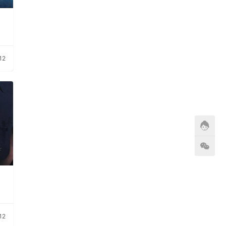
O
12
12