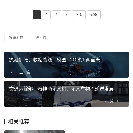
1
2
3
4
下页
尾页
投资机构
创业融
疯狂扩张、收缩战线，校园O2O冰火两重天
上一篇
交通运输部：将推动无人机、无人车物流递送发展
下一篇
相关推荐