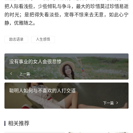
把人际看浅些，少些倾轧与争斗，最大的珍惜莫过珍惜易逝
的时光；是把得失看淡些，宠辱不惊来去无意，如此心宁
静，优雅随之。
励志语录
人生感悟
没有事业的女人会很悲惨
上一篇
聪明人如何与不喜欢的人打交道
下一篇
相关推荐