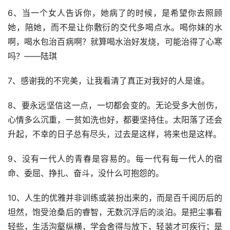
6、当一个女人告诉你，她病了的时候，是希望你去照顾
她，陪她，而不是让你敷衍的交代多喝点水。喝你妹的水
啊，喝水包治百病啊？就算喝水治好发烧，可能治得了心寒
吗？——陆琪
7、感谢我的不完美，让我看清了真正对我好的人是谁。
8、要永远坚信这一点，一切都会变的。无论受多大创伤，
心情多么沉重，一贫如洗也好，都要坚持住。太阳落了还会
升起，不幸的日子总有尽头，过去是这样，将来也是这样。
9、没有一代人的青春是容易的。每一代有每一代人的宿
命、委屈、挣扎、奋斗，没什么可抱怨的。
10、人生的优雅并非训练或装扮出来的，而是百千阅历后的
坦然，饱受沧桑后的睿智，无数沉浮后的淡泊。是把尘事看
轻些，生活沟壑纵横，学会舍得与放下，轻装才可疾行；是